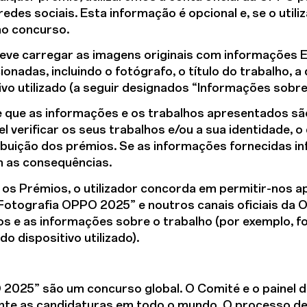
des sociais. Esta informação é opcional e, se o utiliz
no concurso.
deve carregar as imagens originais com informações E
onadas, incluindo o fotógrafo, o título do trabalho, a
vo utilizado (a seguir designados “Informações sobre 
de que as informações e os trabalhos apresentados sã
el verificar os seus trabalhos e/ou a sua identidade, 
ibuição dos prémios. Se as informações fornecidas inf
om as consequências.
 os Prémios, o utilizador concorda em permitir-nos a
 Fotografia OPPO 2025” e noutros canais oficiais da 
s e as informações sobre o trabalho (por exemplo, fot
o dispositivo utilizado).
025” são um concurso global. O Comité e o painel de
mente as candidaturas em todo o mundo. O processo de