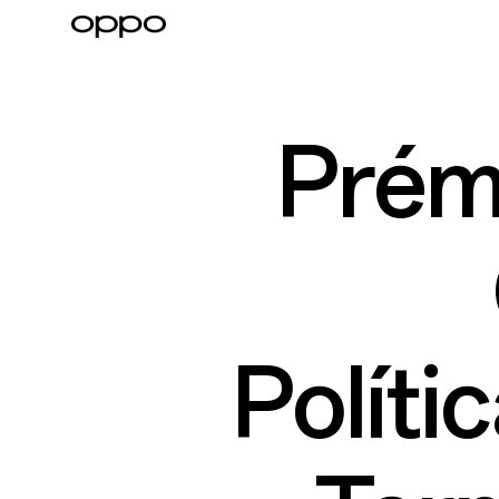
Prém
Políti