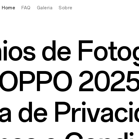
Home
FAQ
Galeria
Sobre
ios de Fotog
OPPO 202
ca de Privac