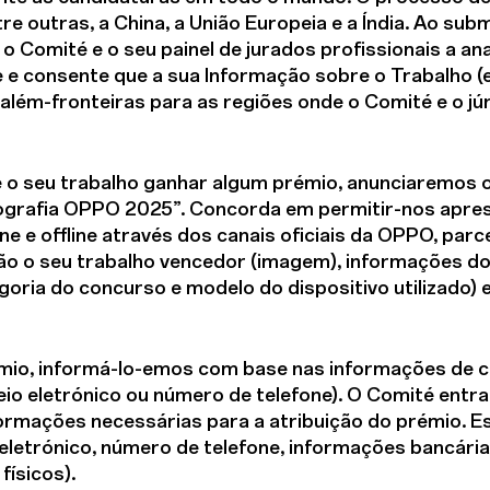
re outras, a China, a União Europeia e a Índia. Ao sub
o Comité e o seu painel de jurados profissionais a an
e e consente que a sua Informação sobre o Trabalho (
além-fronteiras para as regiões onde o Comité e o júri
e o seu trabalho ganhar algum prémio, anunciaremos o
ografia OPPO 2025”. Concorda em permitir-nos apres
e e offline através dos canais oficiais da OPPO, parc
rão o seu trabalho vencedor (imagem), informações do
egoria do concurso e modelo do dispositivo utilizado) 
émio, informá-lo-emos com base nas informações de c
io eletrónico ou número de telefone). O Comité entr
formações necessárias para a atribuição do prémio. E
eletrónico, número de telefone, informações bancária
físicos).