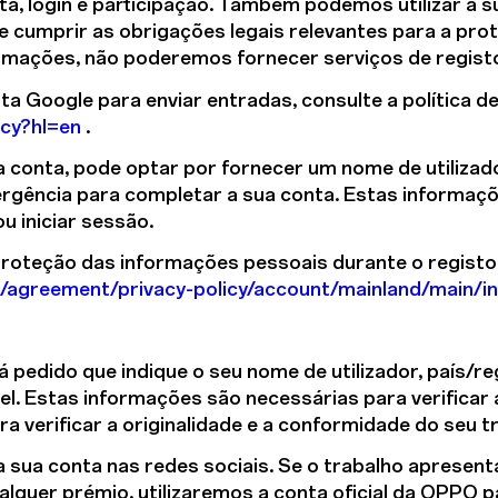
ta, login e participação. Também podemos utilizar a 
 e cumprir as obrigações legais relevantes para a pro
rmações, não poderemos fornecer serviços de registo 
ta Google para enviar entradas, consulte a política d
acy?hl=en
.
 conta, pode optar por fornecer um nome de utilizado
gência para completar a sua conta. Estas informaçõ
u iniciar sessão.
roteção das informações pessoais durante o registo d
/agreement/privacy-policy/account/mainland/main/in
-á pedido que indique o seu nome de utilizador, país/r
l. Estas informações são necessárias para verificar a
a verificar a originalidade e a conformidade do seu t
sua conta nas redes sociais. Se o trabalho apresen
alquer prémio, utilizaremos a conta oficial da OPPO 