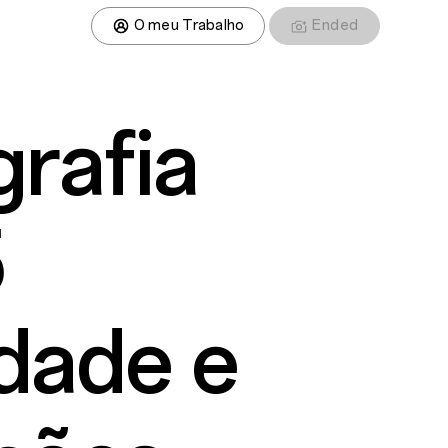
O meu Trabalho
Ended
rafia
5
idade e