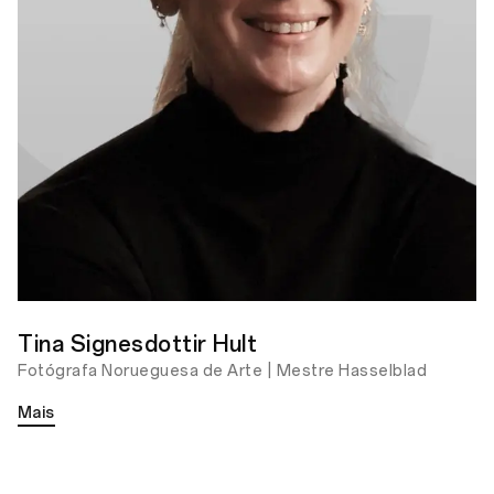
Torre de Rrefrigeração com
a Composição da Chuva
Prêmio Bronze do OPPO
Photography Awards
Tina Signesdottir Hult
Fotógrafa Norueguesa de Arte | Mestre Hasselblad
Mais
O Sopro dos Incontáveis
Países que Eles Tocaram
Prêmio Bronze do OPPO
Photography Awards