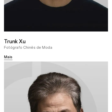
O Sopro dos Incontáveis
Países que Eles Tocaram
Prêmio Bronze do OPPO
Photography Awards
Trunk Xu
Fotógrafo Chinês de Moda
Mais