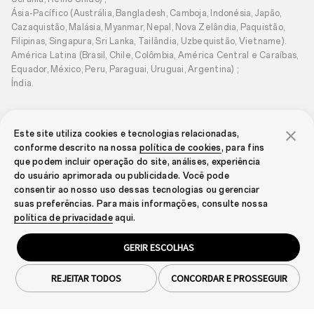
Prêmio Bronze do OPPO
Photography Awards
Ásia-Pacífico (Austrália, Bangladesh, Camboja, Indonésia, Japão,
Cazaquistão, Malásia, Myanmar, Nepal, Nova Zelândia, Paquistão,
Filipinas, Singapura, Sri Lanka, Tailândia, Uzbequistão, Vietname).
América Latina (Brasil, Chile, Colômbia, América Central e Caraíbas,
Equador, México, Peru, Paraguai, Uruguai, Argentina) ;
Índia.
Este site utiliza cookies e tecnologias relacionadas,
conforme descrito na nossa
política de cookies
, para fins
que podem incluir operação do site, análises, experiência
do usuário aprimorada ou publicidade. Você pode
Telemóveis
consentir ao nosso uso dessas tecnologias ou gerenciar
suas preferências. Para mais informações, consulte nossa
OPPO Find X9 Ultra
política de privacidade
aqui.
Wearables
OPPO Find X9 Pro
GERIR ESCOLHAS
O Sopro dos Incontáveis
OPPO Watch X3
Países que Eles Tocaram
Suporte
Prêmio Bronze do OPPO
OPPO Find X9
Photography Awards
REJEITAR TODOS
CONCORDAR E PROSSEGUIR
OPPO Watch S
Contacte-nos
OPPO Reno16 Pro 5G
Acerca da OPPO
OPPO Watch X2 Mini