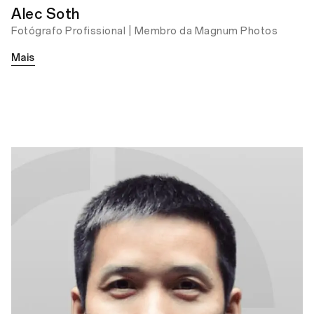
Alec Soth
Fotógrafo Profissional | Membro da Magnum Photos
Mais
Com Sorte
Prêmio Prata do OPPO Photography
Awards
Molduras Intemporais
Prêmio Bronze do OPPO
Photography Awards