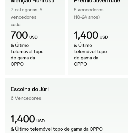
Menção Honrosa
Prémio Juventude
7 categorias, 5
5 vencedores
vencedores
(18-24 anos)
cada
,
700
1
400
USD
USD
& Último
& Último
telemóvel topo
telemóvel topo
de gama da
de gama da
OPPO
OPPO
Escolha do Júri
6 Vencedores
,
1
400
USD
& Último telemóvel topo de gama da OPPO