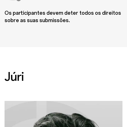
Com Sorte
Os participantes devem deter todos os direitos
Prêmio Prata do OPPO Photography
Awards
sobre as suas submissões.
Júri
Com Sorte
Prêmio Prata do OPPO Photography
Awards