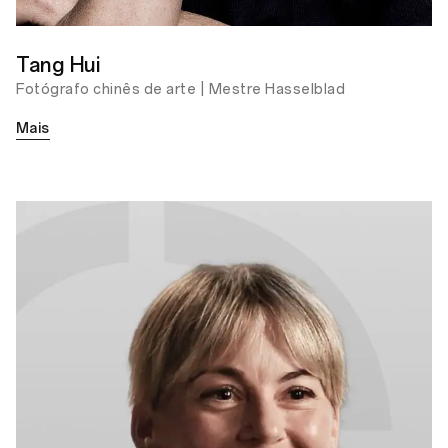
Prêmio Bronze do OPPO
Photography Awards
Tang Hui
Fotógrafo chinês de arte | Mestre Hasselblad
Mais
O Sopro dos Incontáveis
Países que Eles Tocaram
Prêmio Bronze do OPPO
Photography Awards