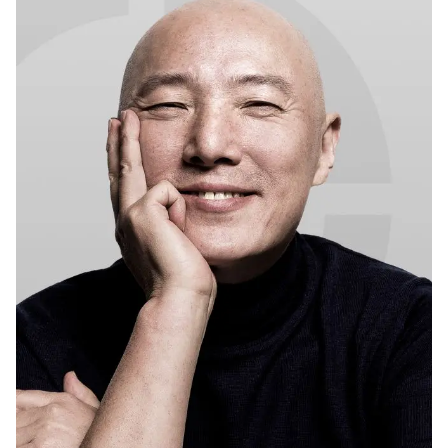
O Sopro dos Incontáveis
Países que Eles Tocaram
Prêmio Bronze do OPPO
Photography Awards
O Avião e o Miúdo