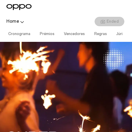
Home
Ended
Cronograma
Prémios
Vencedores
Regras
Júri