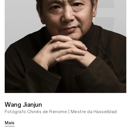
O Sopro dos Incontáveis
Países que Eles Tocaram
Prêmio Bronze do OPPO
Photography Awards
O Sopro dos Incontáveis
Países que Eles Tocaram
Prêmio Bronze do OPPO
Photography Awards
Wang Jianjun
Fotógrafo Chinês de Renome | Mestre da Hasselblad
Mais