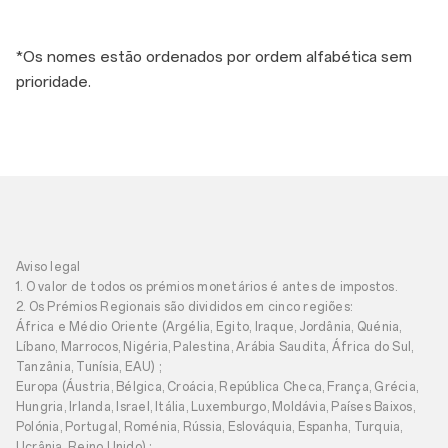
*Os nomes estão ordenados por ordem alfabética sem
prioridade.
O Sopro dos Incontáveis
Países que Eles Tocaram
Prêmio Bronze do OPPO
Photography Awards
Aviso legal
1. O valor de todos os prémios monetários é antes de impostos.
2. Os Prémios Regionais são divididos em cinco regiões:
África e Médio Oriente (Argélia, Egito, Iraque, Jordânia, Quénia,
Líbano, Marrocos, Nigéria, Palestina, Arábia Saudita, África do Sul,
Tanzânia, Tunísia, EAU) ;
Europa (Áustria, Bélgica, Croácia, República Checa, França, Grécia,
Hungria, Irlanda, Israel, Itália, Luxemburgo, Moldávia, Países Baixos,
Polónia, Portugal, Roménia, Rússia, Eslováquia, Espanha, Turquia,
Estrelas Cadentes com a
Tribo Bonfire
Ucrânia, Reino Unido) ;