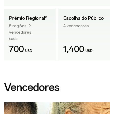
Prémio Regional
Escolha do Público
2
5 regiões, 2
4 vencedores
vencedores
cada
,
700
1
400
USD
USD
Vencedores